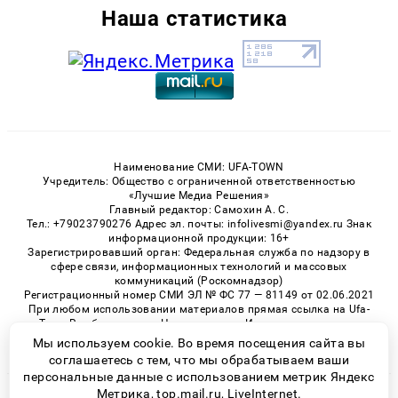
Наша статистика
Наименование СМИ: UFA-TOWN
Учредитель: Общество с ограниченной ответственностью
«Лучшие Медиа Решения»
Главный редактор: Самохин А. С.
Тел.: +79023790276 Адрес эл. почты: infolivesmi@yandex.ru Знак
информационной продукции: 16+
Зарегистрировавший орган: Федеральная служба по надзору в
сфере связи, информационных технологий и массовых
коммуникаций (Роскомнадзор)
Регистрационный номер СМИ ЭЛ № ФС 77 — 81149 от 02.06.2021
При любом использовании материалов прямая ссылка на Ufa-
Town.Ru обязательна. Цитирование в Интернете возможно
только при наличии письменного разрешения.
Мы используем cookie. Во время посещения сайта вы
соглашаетесь с тем, что мы обрабатываем ваши
персональные данные с использованием метрик Яндекс
Метрика, top.mail.ru, LiveInternet.