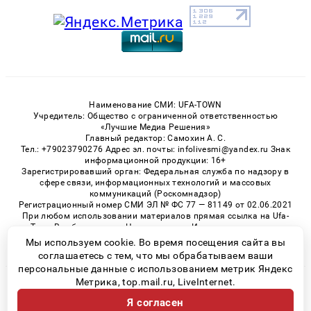
Наименование СМИ: UFA-TOWN
Учредитель: Общество с ограниченной ответственностью
«Лучшие Медиа Решения»
Главный редактор: Самохин А. С.
Тел.: +79023790276 Адрес эл. почты: infolivesmi@yandex.ru Знак
информационной продукции: 16+
Зарегистрировавший орган: Федеральная служба по надзору в
сфере связи, информационных технологий и массовых
коммуникаций (Роскомнадзор)
Регистрационный номер СМИ ЭЛ № ФС 77 — 81149 от 02.06.2021
При любом использовании материалов прямая ссылка на Ufa-
Town.Ru обязательна. Цитирование в Интернете возможно
только при наличии письменного разрешения.
Мы используем cookie. Во время посещения сайта вы
соглашаетесь с тем, что мы обрабатываем ваши
персональные данные с использованием метрик Яндекс
Метрика, top.mail.ru, LiveInternet.
© 2026 «Ufa-Town» | Все права защищены
Я согласен
Возрастная категория сайта 16+