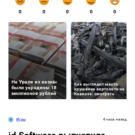
0
0
0
0
0
На Урале из казны
Как выглядит место
были украдены 18
крушение вертолета на
миллионов рублей
Кавказе: смотреть
Игры
4 часа назад