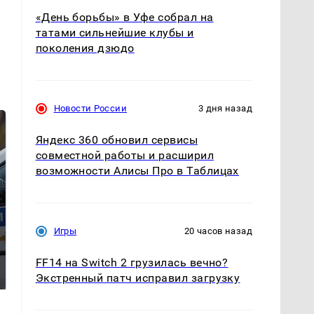
.
«День борьбы» в Уфе собрал на
татами сильнейшие клубы и
поколения дзюдо
Новости России
3 дня назад
Яндекс 360 обновил сервисы
совместной работы и расширил
возможности Алисы Про в Таблицах
Игры
20 часов назад
Где будет встреча
Как выглядит место
президентов США и
FF14 на Switch 2 грузилась вечно?
крушение вертолета на
России: Европа?
Кавказе: смотреть
Экстренный патч исправил загрузку