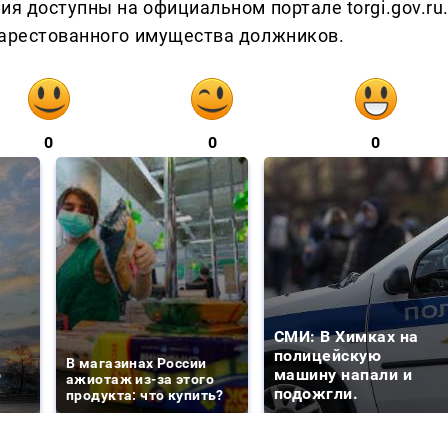
ия доступны на официальном портале torgi.gov.ru
 арестованного имущества должников.
0
0
0
СМИ: В Химках на
е
полицейскую
В магазинах России
о
машину напали и
ажиотаж из-за этого
подожгли.
продукта: что купить?