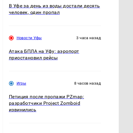
В Уфе за день из воды достали десять
человек, один пропал
Новости Уфы
3 часа назад
Атака БПЛА на Уфу: аэропорт
приостановил рейсы
Игры
8 часов назад
Петиция после пропажи PZmap:
разработчики Project Zomboid
извинились