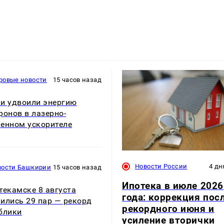
ровые новости
15 часов назад
и удвоили энергию
ронов в лазерно-
енном ускорителе
Новости России
4 дн
вости Башкирии
15 часов назад
Ипотека в июле 2026
текамске 8 августа
года: коррекция пос
ились 29 пар — рекорд
рекордного июня и
блики
усиление вторички