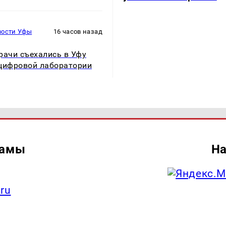
вости Уфы
16 часов назад
рачи съехались в Уфу
цифровой лаборатории
ламы
На
.ru