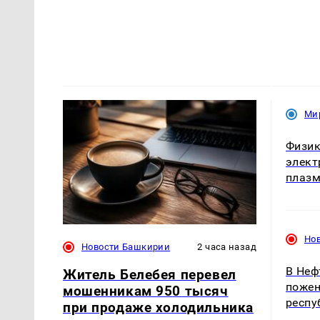
Ми
Физик
элект
плазм
Но
Новости Башкирии
2 часа назад
В Неф
Житель Белебея перевел
пожен
мошенникам 950 тысяч
респу
при продаже холодильника