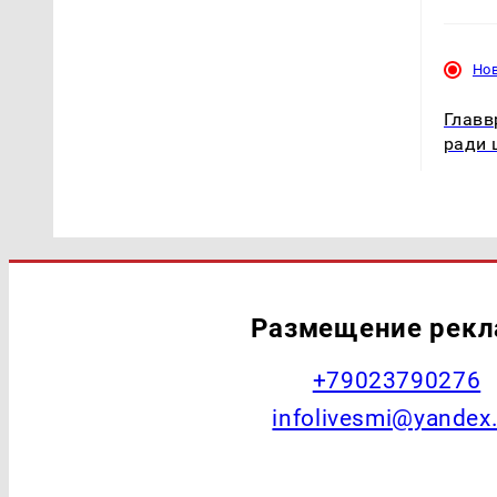
Но
Главв
ради 
Размещение рек
+79023790276
infolivesmi@yandex