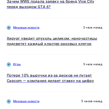
Зачем WWE подала заявку на бренд Vice City
перед выходом GTA 6?
Мировые новости
3 часа назад
Хирург увидит опухоль целиком: наночастицы
подсветят каждый кластер раковых клеток
Игры
3 часа назад
Потеря 10% выручки из-за дисков не пугает
Capcom — компания делает ставку на цифру
Мировые новости
5 часов назад