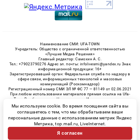
Наименование СМИ: UFA-TOWN
Учредитель: Общество с ограниченной ответственностью
«Лучшие Медиа Решения»
Главный редактор: Самохин А. С.
Тел.: +79023790276 Адрес эл. почты: infolivesmi@yandex.ru Знак
информационной продукции: 16+
Зарегистрировавший орган: Федеральная служба по надзору в
сфере связи, информационных технологий и массовых
коммуникаций (Роскомнадзор)
Регистрационный номер СМИ ЭЛ № ФС 77 — 81149 от 02.06.2021
При любом использовании материалов прямая ссылка на Ufa-
Town.Ru обязательна. Цитирование в Интернете возможно
только при наличии письменного разрешения.
Мы используем cookie. Во время посещения сайта вы
соглашаетесь с тем, что мы обрабатываем ваши
персональные данные с использованием метрик Яндекс
Метрика, top.mail.ru, LiveInternet.
© 2026 «Ufa-Town» | Все права защищены
Я согласен
Возрастная категория сайта 16+