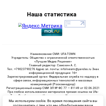
Наша статистика
Наименование СМИ: UFA-TOWN
Учредитель: Общество с ограниченной ответственностью
«Лучшие Медиа Решения»
Главный редактор: Самохин А. С.
Тел.: +79023790276 Адрес эл. почты: infolivesmi@yandex.ru Знак
информационной продукции: 16+
Зарегистрировавший орган: Федеральная служба по надзору в
сфере связи, информационных технологий и массовых
коммуникаций (Роскомнадзор)
Регистрационный номер СМИ ЭЛ № ФС 77 — 81149 от 02.06.2021
При любом использовании материалов прямая ссылка на Ufa-
Town.Ru обязательна. Цитирование в Интернете возможно
только при наличии письменного разрешения.
Мы используем cookie. Во время посещения сайта вы
соглашаетесь с тем, что мы обрабатываем ваши