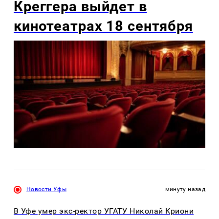
Креггера выйдет в
кинотеатрах 18 сентября
Новости Уфы
минуту назад
В Уфе умер экс-ректор УГАТУ Николай Криони