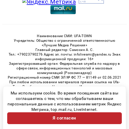
Наименование СМИ: UFA-TOWN
Учредитель: Общество с ограниченной ответственностью
«Лучшие Медиа Решения»
Главный редактор: Самохин А. С.
Тел.: +79023790276 Адрес эл. почты: infolivesmi@yandex.ru Знак
информационной продукции: 16+
Зарегистрировавший орган: Федеральная служба по надзору в
сфере связи, информационных технологий и массовых
коммуникаций (Роскомнадзор)
Регистрационный номер СМИ ЭЛ № ФС 77 — 81149 от 02.06.2021
При любом использовании материалов прямая ссылка на Ufa-
Town.Ru обязательна. Цитирование в Интернете возможно
только при наличии письменного разрешения.
Мы используем cookie. Во время посещения сайта вы
соглашаетесь с тем, что мы обрабатываем ваши
персональные данные с использованием метрик Яндекс
Метрика, top.mail.ru, LiveInternet.
© 2026 «Ufa-Town» | Все права защищены
Я согласен
Возрастная категория сайта 16+
Политика конфиденциальности