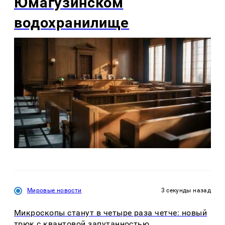
Юмагузинском
водохранилище
Мировые новости
3 секунды назад
Микроскопы станут в четыре раза четче: новый
трюк с квантовой запутанностью