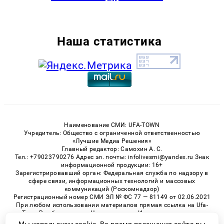
Наша статистика
Наименование СМИ: UFA-TOWN
Учредитель: Общество с ограниченной ответственностью
«Лучшие Медиа Решения»
Главный редактор: Самохин А. С.
Тел.: +79023790276 Адрес эл. почты: infolivesmi@yandex.ru Знак
информационной продукции: 16+
Зарегистрировавший орган: Федеральная служба по надзору в
сфере связи, информационных технологий и массовых
коммуникаций (Роскомнадзор)
Регистрационный номер СМИ ЭЛ № ФС 77 — 81149 от 02.06.2021
При любом использовании материалов прямая ссылка на Ufa-
Town.Ru обязательна. Цитирование в Интернете возможно
только при наличии письменного разрешения.