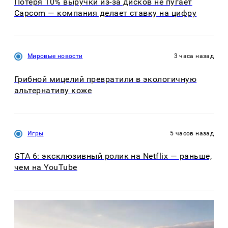
Потеря 10% выручки из-за дисков не пугает
Capcom — компания делает ставку на цифру
Мировые новости
3 часа назад
Грибной мицелий превратили в экологичную
альтернативу коже
Игры
5 часов назад
GTA 6: эксклюзивный ролик на Netflix — раньше,
чем на YouTube