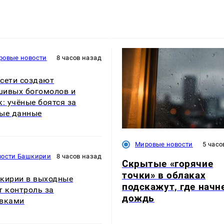
ровые новости
8 часов назад
сети создают
ивых богомолов и
к: учёные боятся за
ые данные
Мировые новости
5 часо
вости Башкирии
8 часов назад
Скрытые «горячие
точки» в облаках
кирии в выходные
подскажут, где начн
т контроль за
дождь
авками