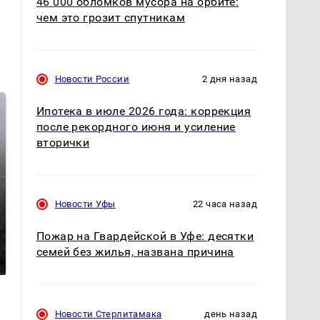
46 000 обломков мусора на орбите:
чем это грозит спутникам
Новости России
2 дня назад
Ипотека в июле 2026 года: коррекция
после рекордного июня и усиление
вторички
Новости Уфы
22 часа назад
Таких событий не
Пожар на Гвардейской в Уфе: десятки
В магазинах России
было с 1945: чего
ажиотаж из-за этого
семей без жилья, названа причина
ждать всем нам?
продукта: что купить?
Новости Стерлитамака
день назад