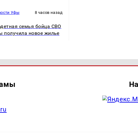
вости Уфы
8 часов назад
детная семья бойца СВО
ы получила новое жилье
ламы
На
.ru