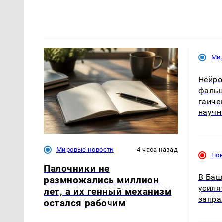
Ми
Нейро
фальш
гаиче
научн
Мировые новости
4 часа назад
Но
Палочники не
В Баш
размножались миллион
усиля
лет, а их генный механизм
запр
остался рабочим