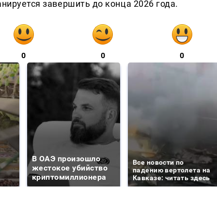
анируется завершить до конца 2026 года.
0
0
0
В ОАЭ произошло
Все новости по
жестокое убийство
падению вертолета на
криптомиллионера
Кавказе: читать здесь