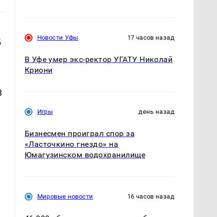
Новости Уфы
17 часов назад
б
В Уфе умер экс-ректор УГАТУ Николай
Криони
В
Игры
день назад
Бизнесмен проиграл спор за
«Ласточкино гнездо» на
Юмагузинском водохранилище
Мировые новости
16 часов назад