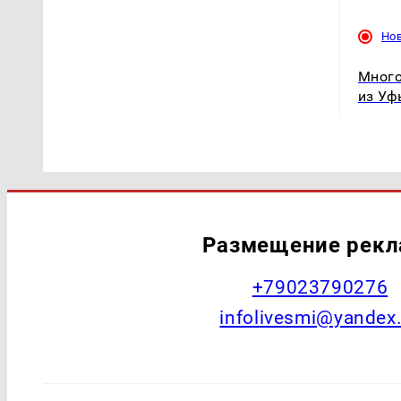
Но
Много
из Уф
Размещение рек
+79023790276
infolivesmi@yandex