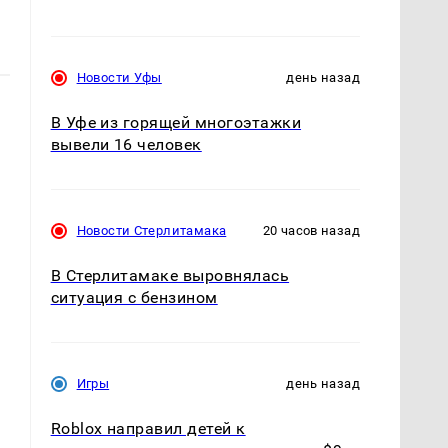
Новости Уфы
день назад
В Уфе из горящей многоэтажки
вывели 16 человек
Новости Стерлитамака
20 часов назад
о
В Стерлитамаке выровнялась
ситуация с бензином
Игры
день назад
Roblox направил детей к