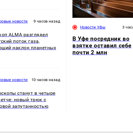
ровые новости
9 часов назад
Новости Уфы
3 час
коп ALMA разглядел
В Уфе посредник во
тский поток газа,
взятке оставил себе
щий наклон планетных
почти 2 млн
ровые новости
10 часов назад
скопы станут в четыре
четче: новый трюк с
овой запутанностью