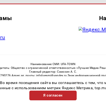
ламы
На
.ru
Наименование СМИ: UFA-TOWN
дитель: Общество с ограниченной ответственностью «Лучшие Медиа Реш
Главный редактор: Самохин А. С.
3790276 Адрес эл. почты: infolivesmi@yandex.ru Знак информационной пр
ная служба по надзору в сфере связи, информационных технологий и м
 Во время посещения сайта вы соглашаетесь с тем, чт
Регистрационный номер СМИ ЭЛ № ФС 77 — 81149 от 02.06.2021
ссылка на Ufa-Town.Ru обязательна. Цитирование в Интернете возможно
ные с использованием метрик Яндекс Метрика, top.mail.
Я согласен
Возрастная категория сайта 16+