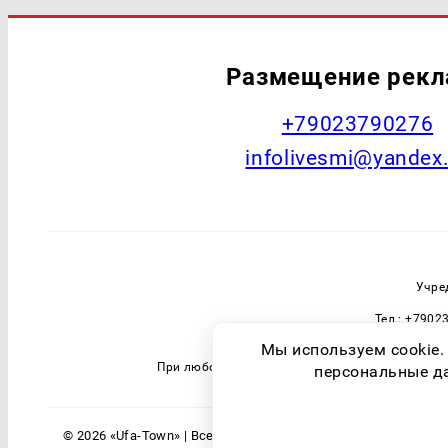
Размещение рек
+79023790276
infolivesmi@yandex
Учре
Тел.: +7902
Зарегистрировавший орган: Федераль
Мы используем cookie.
При любом использовании материалов прямая 
персональные дан
© 2026 «Ufa-Town» | Все права защищены