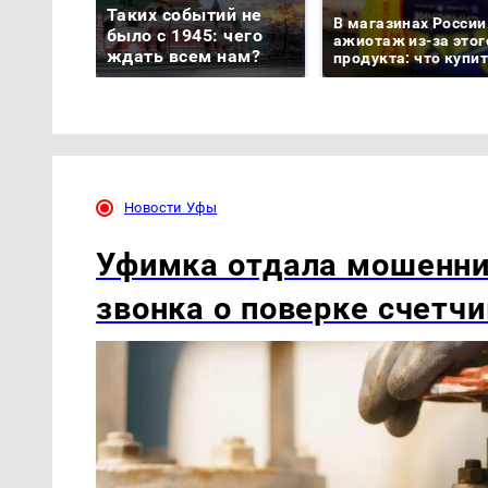
Таких событий не
В магазинах России
было с 1945: чего
ажиотаж из-за этог
ждать всем нам?
продукта: что купи
Новости Уфы
Уфимка отдала мошенни
звонка о поверке счетч