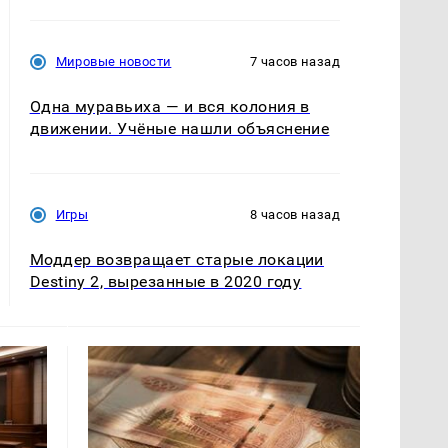
Мировые новости
7 часов назад
Одна муравьиха — и вся колония в
движении. Учёные нашли объяснение
Игры
8 часов назад
Моддер возвращает старые локации
Destiny 2, вырезанные в 2020 году