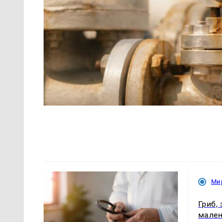
Ми
Гриб,
мален