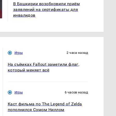
На Урале из казны
Такую зиму в России
В Башкирии возобновили приём
были украдены 18
никто не ждал: как
заявлений на сертификаты для
миллионов рублей
так?!
инвалидов
Игры
2 часа назад
На съёмках Fallout заметили флаг,
который меняет всё
Игры
6 часов назад
Каст фильма по The Legend of Zelda
пополнился Сэмом Ниллом