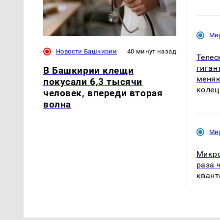
Ми
Новости Башкирии
40 минут назад
Телес
гиган
В Башкирии клещи
меняю
покусали 6,3 тысячи
колец
человек, впереди вторая
волна
Ми
Микро
раза 
квант