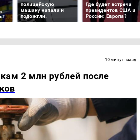
полицейскую
Где будет встреча
машину напали и
президентов США и
о
подожгли.
России: Европа?
ть?
10 минут назад
кам 2 млн рублей после
иков