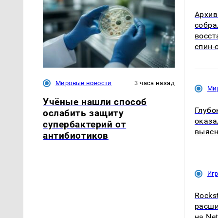
Архив
собра
восст
спин-о
Мировые новости
3 часа назад
Ми
Учёные нашли способ
Глубо
ослабить защиту
оказа
супербактерий от
выяс
антибиотиков
Иг
Rocks
расши
на Net