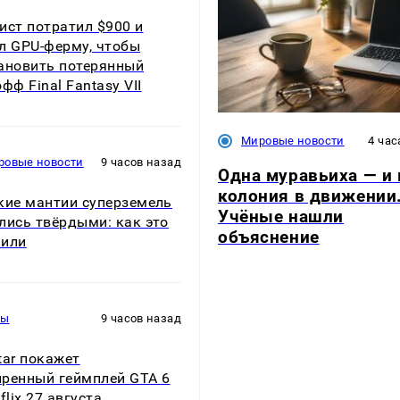
ист потратил $900 и
л GPU-ферму, чтобы
ановить потерянный
фф Final Fantasy VII
Мировые новости
4 час
ровые новости
9 часов назад
Одна муравьиха — и 
колония в движении
кие мантии суперземель
Учёные нашли
лись твёрдыми: как это
объяснение
нили
ры
9 часов назад
tar покажет
ренный геймплей GTA 6
flix 27 августа