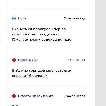
й
Игры
7 часов назад
Бизнесмен проиграл спор за
«Ласточкино гнездо» на
т
Юмагузинском водохранилище
Новости Уфы
день назад
В Уфе из горящей многоэтажки
вывели 16 человек
Новости Стерлитамака
17 часов назад