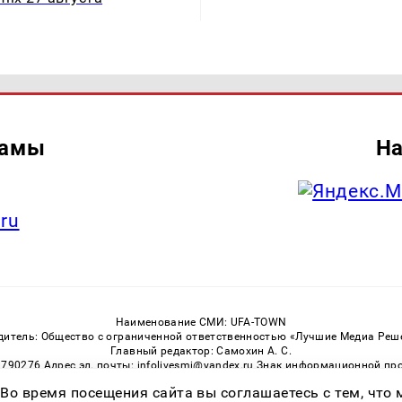
ламы
На
.ru
Наименование СМИ: UFA-TOWN
дитель: Общество с ограниченной ответственностью «Лучшие Медиа Реш
Главный редактор: Самохин А. С.
3790276 Адрес эл. почты: infolivesmi@yandex.ru Знак информационной пр
ная служба по надзору в сфере связи, информационных технологий и м
 Во время посещения сайта вы соглашаетесь с тем, чт
Регистрационный номер СМИ ЭЛ № ФС 77 — 81149 от 02.06.2021