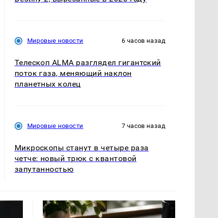
Мировые новости
6 часов назад
Телескоп ALMA разглядел гигантский
поток газа, меняющий наклон
планетных колец
Мировые новости
7 часов назад
Микроскопы станут в четыре раза
четче: новый трюк с квантовой
запутанностью