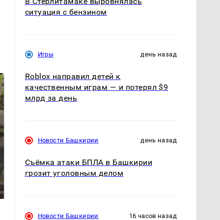
В Стерлитамаке выровнялась
ситуация с бензином
Игры
день назад
Roblox направил детей к
качественным играм — и потерял $9
млрд за день
Новости Башкирии
день назад
Съёмка атаки БПЛА в Башкирии
В ОАЭ произошло
грозит уголовным делом
Все новости по
жестокое убийство
падению вертолета на
криптомиллионера
Кавказе: читать здесь
Новости Башкирии
16 часов назад