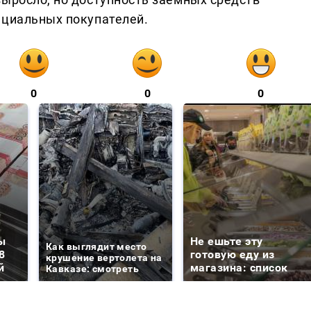
нциальных покупателей.
0
0
0
ы
Не ешьте эту
Как выглядит место
8
готовую еду из
крушение вертолета на
й
магазина: список
Кавказе: смотреть