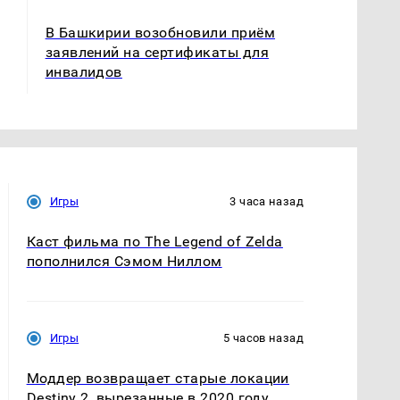
В Башкирии возобновили приём
заявлений на сертификаты для
инвалидов
Игры
3 часа назад
Каст фильма по The Legend of Zelda
пополнился Сэмом Ниллом
Игры
5 часов назад
Моддер возвращает старые локации
Destiny 2, вырезанные в 2020 году