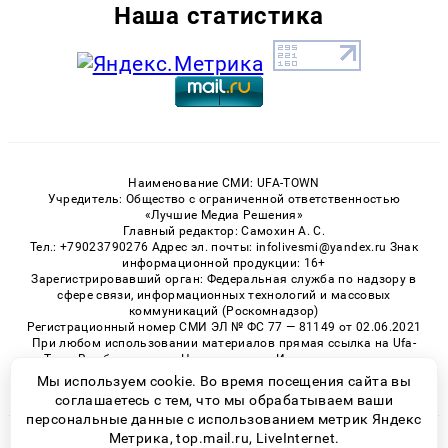
Наша статистика
Наименование СМИ: UFA-TOWN
Учредитель: Общество с ограниченной ответственностью
«Лучшие Медиа Решения»
Главный редактор: Самохин А. С.
Тел.: +79023790276 Адрес эл. почты: infolivesmi@yandex.ru Знак
информационной продукции: 16+
Зарегистрировавший орган: Федеральная служба по надзору в
сфере связи, информационных технологий и массовых
коммуникаций (Роскомнадзор)
Регистрационный номер СМИ ЭЛ № ФС 77 — 81149 от 02.06.2021
При любом использовании материалов прямая ссылка на Ufa-
Town.Ru обязательна. Цитирование в Интернете возможно
только при наличии письменного разрешения.
Мы используем cookie. Во время посещения сайта вы
соглашаетесь с тем, что мы обрабатываем ваши
персональные данные с использованием метрик Яндекс
Метрика, top.mail.ru, LiveInternet.
© 2026 «Ufa-Town» | Все права защищены