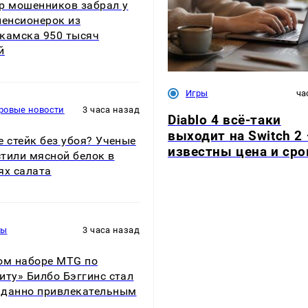
р мошенников забрал у
пенсионерок из
камска 950 тысяч
й
Игры
ча
ровые новости
3 часа назад
Diablo 4 всё-таки
выходит на Switch 2
е стейк без убоя? Ученые
известны цена и сро
тили мясной белок в
ях салата
ры
3 часа назад
ом наборе MTG по
иту» Билбо Бэггинс стал
данно привлекательным