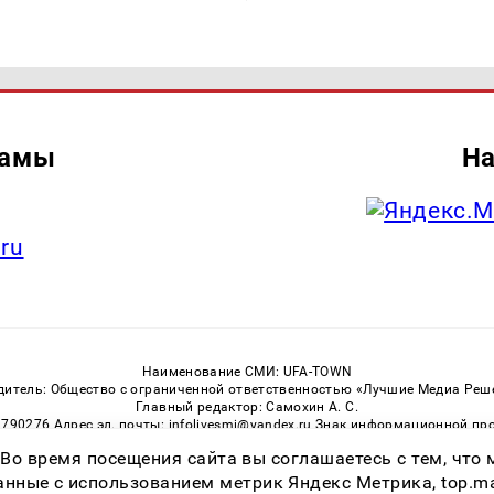
ламы
На
.ru
Наименование СМИ: UFA-TOWN
дитель: Общество с ограниченной ответственностью «Лучшие Медиа Реш
Главный редактор: Самохин А. С.
3790276 Адрес эл. почты: infolivesmi@yandex.ru Знак информационной пр
ная служба по надзору в сфере связи, информационных технологий и м
 Во время посещения сайта вы соглашаетесь с тем, чт
Регистрационный номер СМИ ЭЛ № ФС 77 — 81149 от 02.06.2021
ссылка на Ufa-Town.Ru обязательна. Цитирование в Интернете возможно
ные с использованием метрик Яндекс Метрика, top.mail.