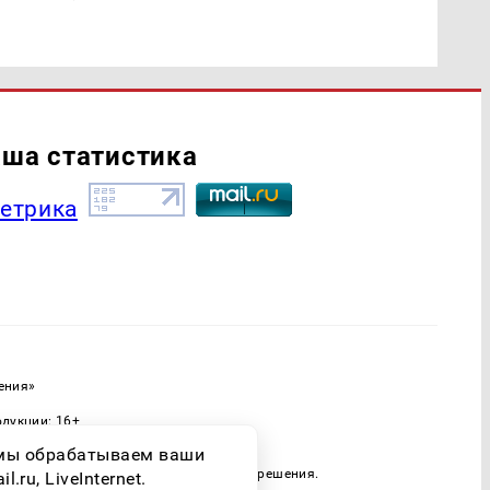
ша статистика
ения»
одукции: 16+
ассовых коммуникаций (Роскомнадзор)
о мы обрабатываем ваши
 только при наличии письменного разрешения.
ru, LiveInternet.