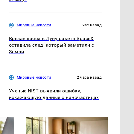
Мировые новости
час назад
Врезавшаяся в Луну ракета SpaceX
оставила след, который заметили с
Земли
Мировые новости
2 часа назад
Ученые NIST выявили ошибку,
искажающую данные о наночастицах