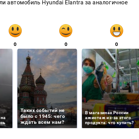
ли автомобиль Hyundai Elantra за аналогичное
0
0
0
Таких событий не
В магазинах России
было с 1945: чего
 на
ажиотаж из-за этого
ждать всем нам?
есь
продукта: что купить?