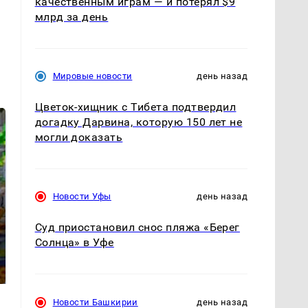
качественным играм — и потерял $9
млрд за день
Мировые новости
день назад
Цветок-хищник с Тибета подтвердил
догадку Дарвина, которую 150 лет не
могли доказать
Новости Уфы
день назад
Суд приостановил снос пляжа «Берег
СМИ: В Химках на
Солнца» в Уфе
полицейскую
Где будет встреча
машину напали и
президентов США и
подожгли.
России: Европа?
Новости Башкирии
день назад