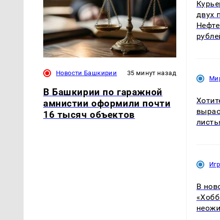
Курье
двух 
Нефте
рубле
Новости Башкирии
35 минут назад
Ми
В Башкирии по гаражной
Хотит
амнистии оформили почти
вырас
16 тысяч объектов
листь
Иг
В нов
«Хобб
неожи