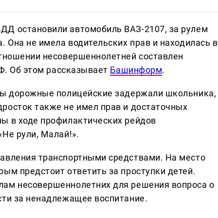
ДД остановили автомобиль ВАЗ-2107, за рулем
. Она не имела водительских прав и находилась в
отношении несовершеннолетней составлен
РФ. Об этом рассказывает
Башинформ
.
Уфы дорожные полицейские задержали школьника,
росток также не имел прав и достаточных
ны в ходе профилактических рейдов
Не рули, Малай!».
равления транспортными средствами. На место
рым предстоит ответить за проступки детей.
лам несовершеннолетних для решения вопроса о
сти за ненадлежащее воспитание.