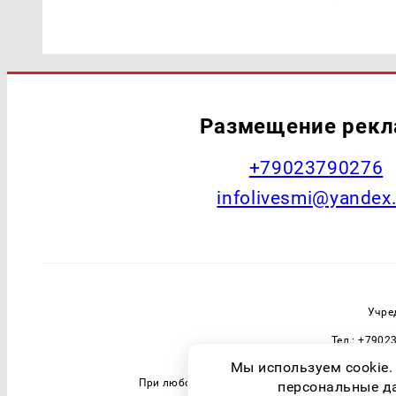
Размещение рек
+79023790276
infolivesmi@yandex
Учре
Тел.: +7902
Зарегистрировавший орган: Федераль
Мы используем cookie.
При любом использовании материалов прямая 
персональные дан