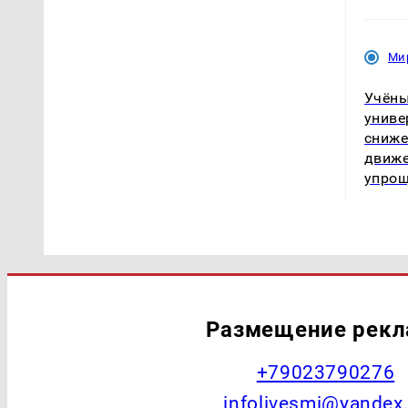
Ми
Учёны
униве
сниже
движе
упро
Размещение рек
+79023790276
infolivesmi@yandex