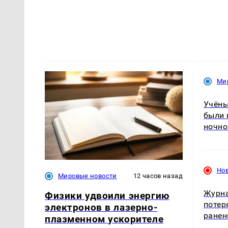
Ми
Учёны
были 
ночно
Но
Мировые новости
12 часов назад
Журна
Физики удвоили энергию
потер
электронов в лазерно-
ранен
плазменном ускорителе