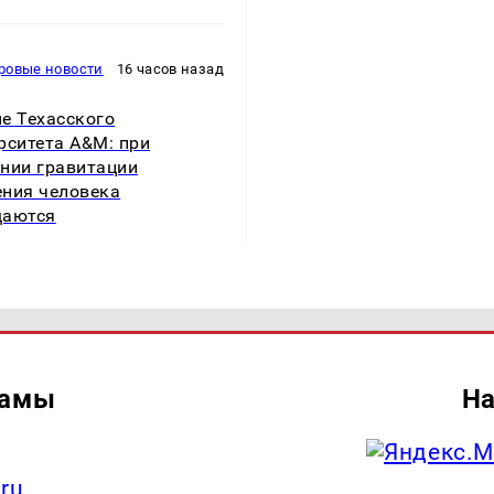
ровые новости
16 часов назад
е Техасского
рситета A&M: при
нии гравитации
ния человека
щаются
ламы
На
.ru