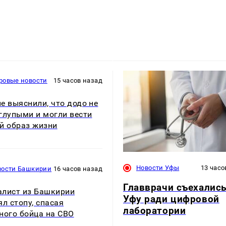
ровые новости
15 часов назад
е выяснили, что додо не
глупыми и могли вести
й образ жизни
Новости Уфы
13 часо
вости Башкирии
16 часов назад
Главврачи съехались
лист из Башкирии
Уфу ради цифровой
ял стопу, спасая
лаборатории
ного бойца на СВО