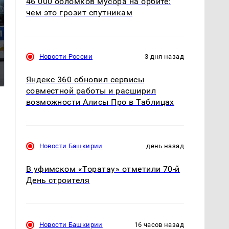
46 000 обломков мусора на орбите:
чем это грозит спутникам
Не ешьте эту
В ОАЭ произошло
Новости России
3 дня назад
готовую еду из
жестокое убийство
магазина: список
криптомиллионера
Яндекс 360 обновил сервисы
совместной работы и расширил
возможности Алисы Про в Таблицах
Новости Башкирии
день назад
В уфимском «Торатау» отметили 70-й
День строителя
Новости Башкирии
16 часов назад