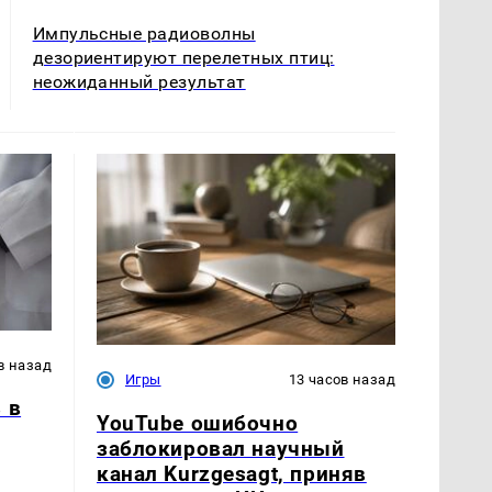
Импульсные радиоволны
дезориентируют перелетных птиц:
неожиданный результат
в назад
Игры
13 часов назад
 в
YouTube ошибочно
заблокировал научный
канал Kurzgesagt, приняв