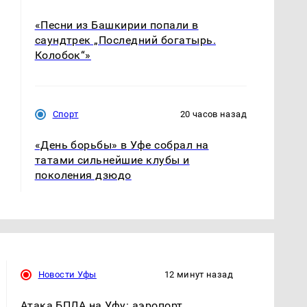
«Песни из Башкирии попали в
саундтрек „Последний богатырь.
Колобок“»
Спорт
20 часов назад
«День борьбы» в Уфе собрал на
татами сильнейшие клубы и
поколения дзюдо
Новости Уфы
12 минут назад
Атака БПЛА на Уфу: аэропорт