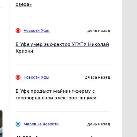
озера»
Новости Уфы
день назад
В Уфе умер экс-ректор УГАТУ Николай
Криони
Новости Уфы
2 часа назад
В Уфе продают майнинг-ферму с
газопоршневой электростанцией
Мировые новости
день назад