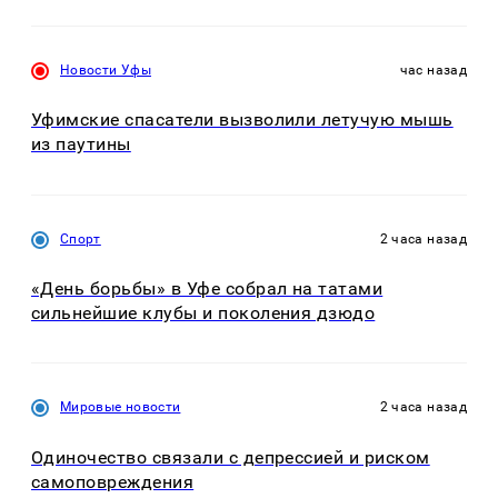
Новости Уфы
час назад
Уфимские спасатели вызволили летучую мышь
из паутины
Спорт
2 часа назад
«День борьбы» в Уфе собрал на татами
сильнейшие клубы и поколения дзюдо
Мировые новости
2 часа назад
Одиночество связали с депрессией и риском
самоповреждения