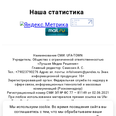
Наша статистика
Наименование СМИ: UFA-TOWN
Учредитель: Общество с ограниченной ответственностью
«Лучшие Медиа Решения»
Главный редактор: Самохин А. С.
Тел.: +79023790276 Адрес эл. почты: infolivesmi@yandex.ru Знак
информационной продукции: 16+
Зарегистрировавший орган: Федеральная служба по надзору в
сфере связи, информационных технологий и массовых
коммуникаций (Роскомнадзор)
Регистрационный номер СМИ ЭЛ № ФС 77 — 81149 от 02.06.2021
При любом использовании материалов прямая ссылка на Ufa-
Town.Ru обязательна. Цитирование в Интернете возможно
только при наличии письменного разрешения.
Мы используем cookie. Во время посещения сайта вы
соглашаетесь с тем, что мы обрабатываем ваши