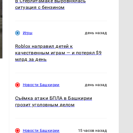
В Стерлитамаке выровнялась
ситуация с бензином
Игры
день назад
Не ешьте эту
Как выглядит место
Roblox направил детей к
готовую еду из
крушение вертолета на
магазина: список
качественным играм — и потерял $9
Кавказе: смотреть
млрд за день
Новости Башкирии
день назад
Съёмка атаки БПЛА в Башкирии
грозит уголовным делом
Новости Башкирии
15 часов назад