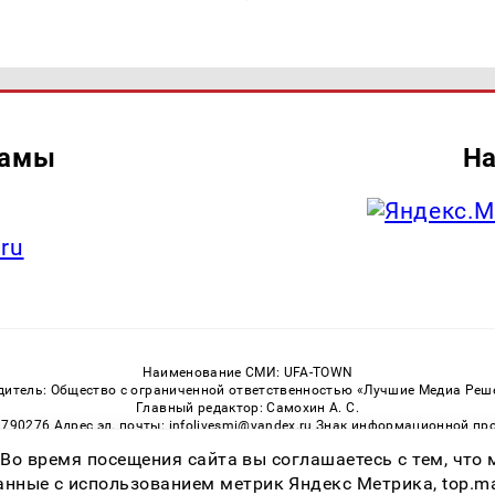
ламы
На
.ru
Наименование СМИ: UFA-TOWN
дитель: Общество с ограниченной ответственностью «Лучшие Медиа Реш
Главный редактор: Самохин А. С.
3790276 Адрес эл. почты: infolivesmi@yandex.ru Знак информационной пр
ная служба по надзору в сфере связи, информационных технологий и м
 Во время посещения сайта вы соглашаетесь с тем, чт
Регистрационный номер СМИ ЭЛ № ФС 77 — 81149 от 02.06.2021
ссылка на Ufa-Town.Ru обязательна. Цитирование в Интернете возможно
ные с использованием метрик Яндекс Метрика, top.mail.