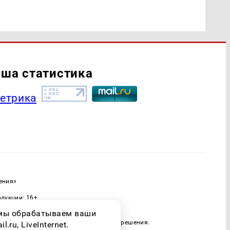
ша статистика
ения»
одукции: 16+
ассовых коммуникаций (Роскомнадзор)
о мы обрабатываем ваши
 только при наличии письменного разрешения.
ru, LiveInternet.