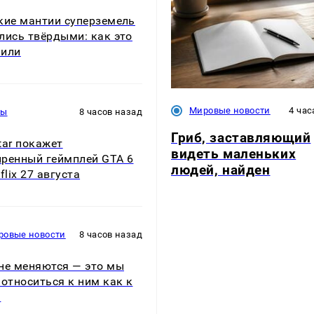
кие мантии суперземель
лись твёрдыми: как это
нили
Мировые новости
4 час
ры
8 часов назад
Гриб, заставляющий
tar покажет
видеть маленьких
ренный геймплей GTA 6
людей, найден
flix 27 августа
ровые новости
8 часов назад
не меняются — это мы
 относиться к ним как к
м