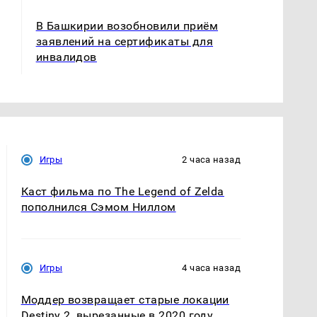
В Башкирии возобновили приём
заявлений на сертификаты для
инвалидов
Игры
2 часа назад
Каст фильма по The Legend of Zelda
пополнился Сэмом Ниллом
Игры
4 часа назад
Моддер возвращает старые локации
Destiny 2, вырезанные в 2020 году