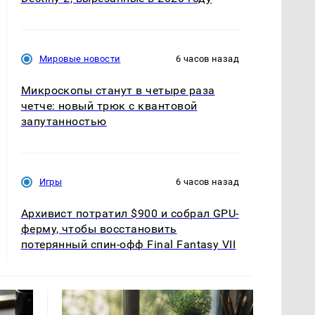
Мировые новости
6 часов назад
Микроскопы станут в четыре раза
четче: новый трюк с квантовой
запутанностью
Игры
6 часов назад
Архивист потратил $900 и собрал GPU-
ферму, чтобы восстановить
потерянный спин-офф Final Fantasy VII