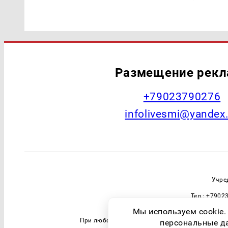
Размещение рек
+79023790276
infolivesmi@yandex
Учре
Тел.: +7902
Зарегистрировавший орган: Федераль
Мы используем cookie.
При любом использовании материалов прямая 
персональные дан