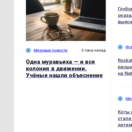
Глубо
оказа
выяс
Иг
Мировые новости
3 часа назад
Rocks
Одна муравьиха — и вся
расши
колония в движении.
на Net
Учёные нашли объяснение
Ми
Коты 
стали
детя