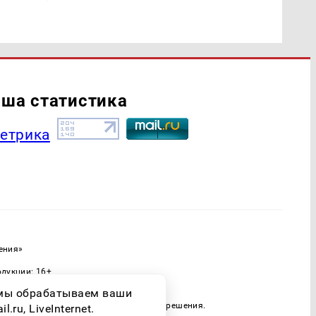
ша статистика
ения»
одукции: 16+
ассовых коммуникаций (Роскомнадзор)
о мы обрабатываем ваши
 только при наличии письменного разрешения.
ru, LiveInternet.