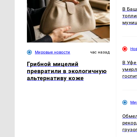
В Баш
топли
муниц
Но
Мировые новости
час назад
В Уфе
Грибной мицелий
умерл
превратили в экологичную
госпи
альтернативу коже
Ми
Обмел
рекор
грузо