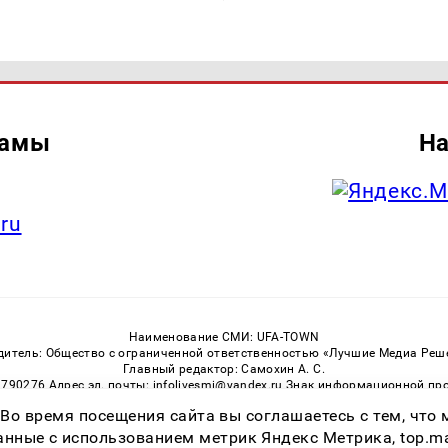
ламы
На
.ru
Наименование СМИ: UFA-TOWN
дитель: Общество с ограниченной ответственностью «Лучшие Медиа Реш
Главный редактор: Самохин А. С.
3790276 Адрес эл. почты: infolivesmi@yandex.ru Знак информационной пр
ная служба по надзору в сфере связи, информационных технологий и м
 Во время посещения сайта вы соглашаетесь с тем, чт
Регистрационный номер СМИ ЭЛ № ФС 77 — 81149 от 02.06.2021
ссылка на Ufa-Town.Ru обязательна. Цитирование в Интернете возможно
ные с использованием метрик Яндекс Метрика, top.mail.