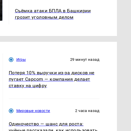
Таких событий не
В магазинах России
было с 1945: чего
Съёмка атаки БПЛА в Башкирии
ажиотаж из-за этого
ждать всем нам?
продукта: что купить?
грозит уголовным делом
Игры
29 минут назад
Потеря 10% выручки из-за дисков не
пугает Capcom — компания делает
ставку на цифру
Мировые новости
2 часа назад
Одиночество — шанс для роста:
учёные рассказали, как использовать