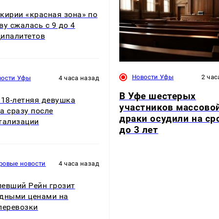
кирии «красная зона» по
ву сжалась с 9 до 4
ипалитетов
Новости Уфы
2 час
вости Уфы
4 часа назад
В Уфе шестерых
 18-летняя девушка
участников массово
а сразу после
драки осудили на ср
тализации
до 3 лет
ровые новости
4 часа назад
евший Рейн грозит
дными ценами на
перевозки