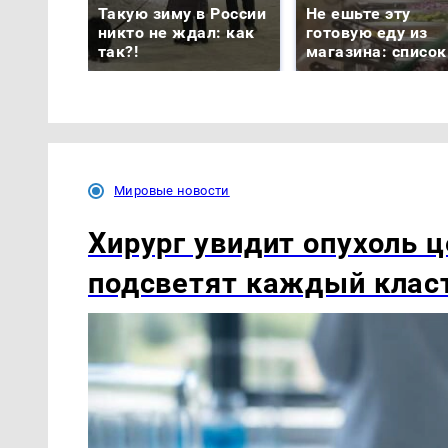
Такую зиму в России
Не ешьте эту
никто не ждал: как
готовую еду из
так?!
магазина: список
Мировые новости
Хирург увидит опухоль 
подсветят каждый клас