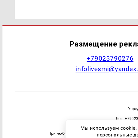
Размещение рек
+79023790276
infolivesmi@yandex
Учре
Тел.: +7902
Зарегистрировавший орган: Федераль
Мы используем cookie.
При любом использовании материалов прямая 
персональные дан