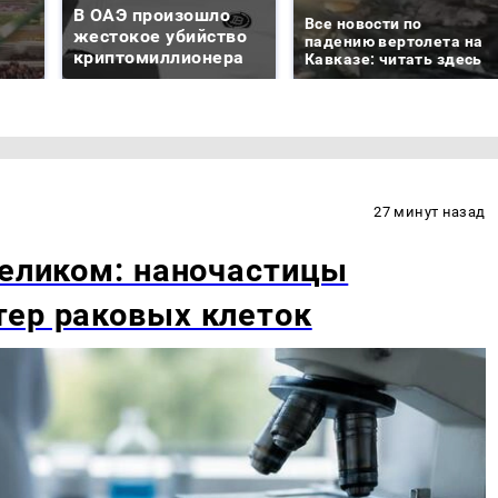
В ОАЭ произошло
Все новости по
жестокое убийство
падению вертолета на
криптомиллионера
Кавказе: читать здесь
27 минут назад
целиком: наночастицы
тер раковых клеток