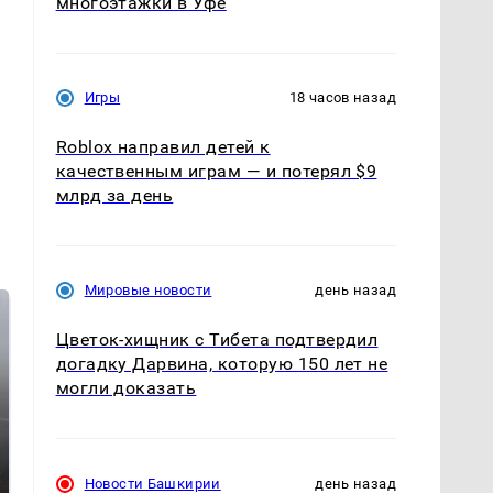
многоэтажки в Уфе
Игры
18 часов назад
Roblox направил детей к
качественным играм — и потерял $9
млрд за день
Мировые новости
день назад
Цветок-хищник с Тибета подтвердил
догадку Дарвина, которую 150 лет не
могли доказать
Новости Башкирии
день назад