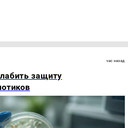
час назад
слабить защиту
иотиков