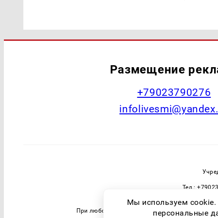
Размещение рек
+79023790276
infolivesmi@yandex
Учре
Тел.: +7902
Зарегистрировавший орган: Федераль
Мы используем cookie.
При любом использовании материалов прямая 
персональные дан