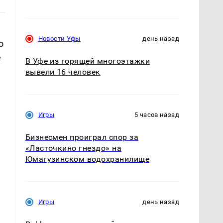
Новости Уфы
день назад
о
е
В Уфе из горящей многоэтажки
вывели 16 человек
Игры
5 часов назад
Бизнесмен проиграл спор за
«Ласточкино гнездо» на
Юмагузинском водохранилище
Игры
день назад