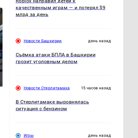
Roblox направил детей к
качественным играм — и потерял $9
млрд за день
Новости Башкирии
день назад
Съёмка атаки БПЛА в Башкирии
грозит уголовным делом
Где будет встреча
Такую зиму в России
президентов США и
никто не ждал: как
России: Европа?
так?!
Новости Стерлитамака
15 часов назад
В Стерлитамаке выровнялась
ситуация с бензином
Игры
день назад