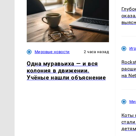
Глубо
оказа
выяс
Иг
Мировые новости
2 часа назад
Rocks
Одна муравьиха — и вся
расши
колония в движении.
на Net
Учёные нашли объяснение
Ми
Коты 
стали
детя