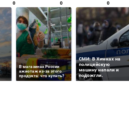
0
0
0
СМИ: В Химках на
е
полицейскую
В магазинах России
о
машину напали и
ажиотаж из-за этого
подожгли.
продукта: что купить?