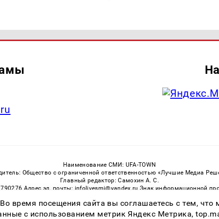
ламы
На
.ru
Наименование СМИ: UFA-TOWN
дитель: Общество с ограниченной ответственностью «Лучшие Медиа Реш
Главный редактор: Самохин А. С.
3790276 Адрес эл. почты: infolivesmi@yandex.ru Знак информационной пр
ная служба по надзору в сфере связи, информационных технологий и м
 Во время посещения сайта вы соглашаетесь с тем, чт
Регистрационный номер СМИ ЭЛ № ФС 77 — 81149 от 02.06.2021
ссылка на Ufa-Town.Ru обязательна. Цитирование в Интернете возможно
ные с использованием метрик Яндекс Метрика, top.mail.