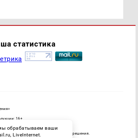
ша статистика
ения»
одукции: 16+
ассовых коммуникаций (Роскомнадзор)
о мы обрабатываем ваши
 только при наличии письменного разрешения.
ru, LiveInternet.