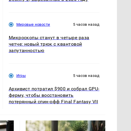
Мировые новости
5 часов назад
Микроскопы станут в четыре раза
четче: новый трюк с квантовой
запутанностью
Игры
5 часов назад
Архивист потратил $900 и собрал GPU-
ферму, чтобы восстановить
потерянный спин-офф Final Fantasy VII