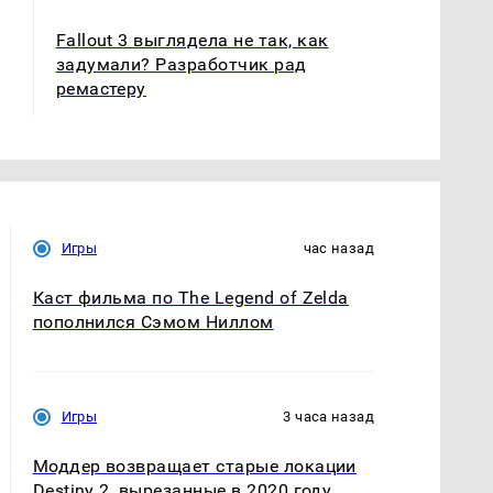
Fallout 3 выглядела не так, как
задумали? Разработчик рад
ремастеру
Игры
час назад
Каст фильма по The Legend of Zelda
пополнился Сэмом Ниллом
Игры
3 часа назад
Моддер возвращает старые локации
Destiny 2, вырезанные в 2020 году