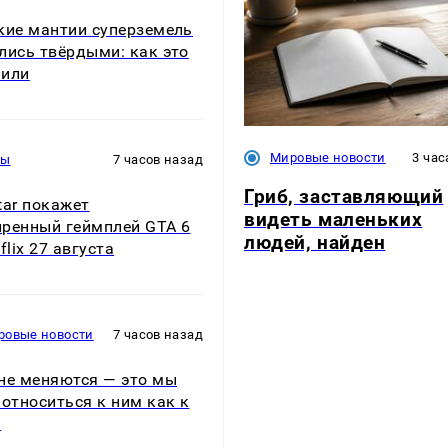
кие мантии суперземель
лись твёрдыми: как это
нили
Мировые новости
3 час
ры
7 часов назад
Гриб, заставляющий
tar покажет
видеть маленьких
ренный геймплей GTA 6
людей, найден
flix 27 августа
ровые новости
7 часов назад
не меняются — это мы
 относиться к ним как к
м