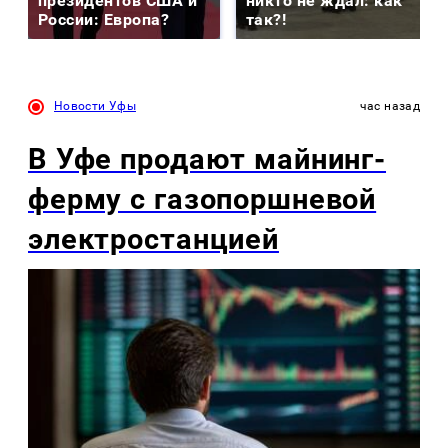
президентов США и
никто не ждал: как
России: Европа?
так?!
Новости Уфы
час назад
В Уфе продают майнинг-
ферму с газопоршневой
электростанцией