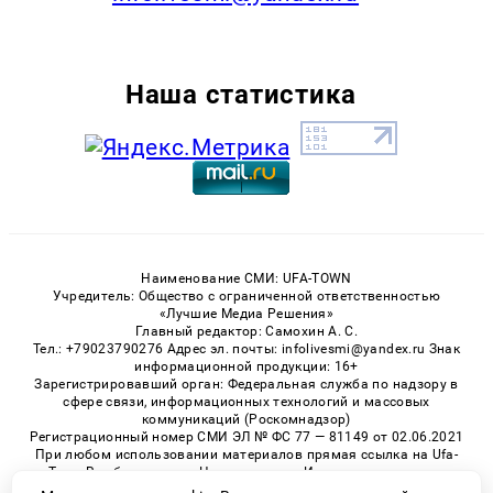
Наша статистика
Наименование СМИ: UFA-TOWN
Учредитель: Общество с ограниченной ответственностью
«Лучшие Медиа Решения»
Главный редактор: Самохин А. С.
Тел.: +79023790276 Адрес эл. почты: infolivesmi@yandex.ru Знак
информационной продукции: 16+
Зарегистрировавший орган: Федеральная служба по надзору в
сфере связи, информационных технологий и массовых
коммуникаций (Роскомнадзор)
Регистрационный номер СМИ ЭЛ № ФС 77 — 81149 от 02.06.2021
При любом использовании материалов прямая ссылка на Ufa-
Town.Ru обязательна. Цитирование в Интернете возможно
только при наличии письменного разрешения.