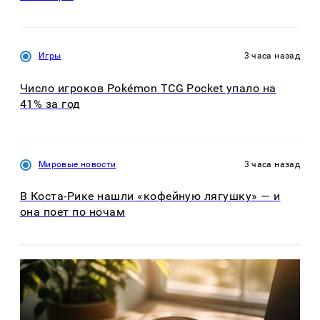
Игры
3 часа назад
Число игроков Pokémon TCG Pocket упало на
41% за год
Мировые новости
3 часа назад
В Коста-Рике нашли «кофейную лягушку» — и
она поет по ночам